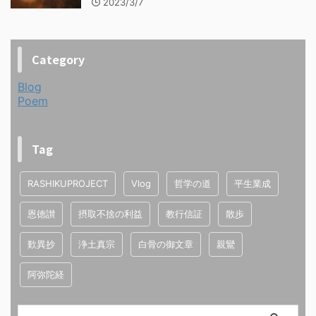
2023/3/7
Category
Blog
Poem
Tag
RASHIKUPROJECT
Vlog
哲学の道
平生業成
恩徳讃
摂取不捨の利益
教行信証
散歩
歎異抄
浄土真宗
白骨の御文章
親鸞
阿弥陀経