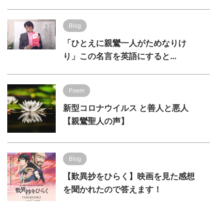
Blog
「ひとえに親鸞一人がためなりけ
り」この名言を英語にすると…
Poem
新型コロナウイルス と善人と悪人
【親鸞聖人の声】
Blog
【歎異抄をひらく】映画を見た感想
を聞かれたので答えます！