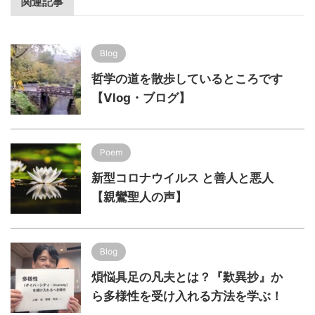
関連記事
Blog
哲学の道を散歩しているところです
【Vlog・ブログ】
Poem
新型コロナウイルス と善人と悪人
【親鸞聖人の声】
Blog
煩悩具足の凡夫とは？『歎異抄』か
ら多様性を受け入れる方法を学ぶ！