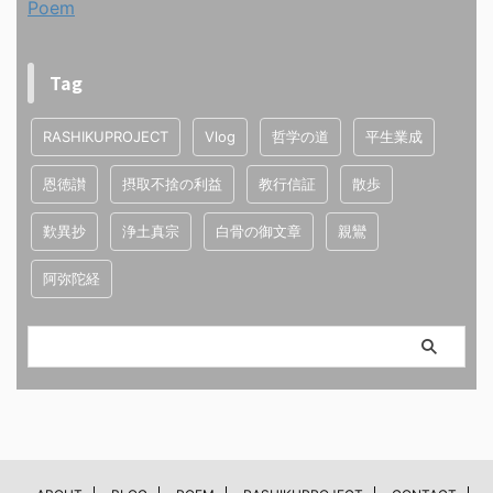
Poem
Tag
RASHIKUPROJECT
Vlog
哲学の道
平生業成
恩徳讃
摂取不捨の利益
教行信証
散歩
歎異抄
浄土真宗
白骨の御文章
親鸞
阿弥陀経