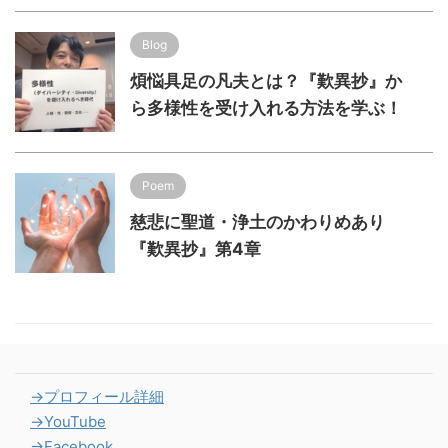
Blog
煩悩具足の凡夫とは？『歎異抄』か
ら多様性を受け入れる方法を学ぶ！
Poem
慈悲に聖道・浄土のかわりめあり
『歎異抄』第4章
→プロフィール詳細
→YouTube
→Facebook