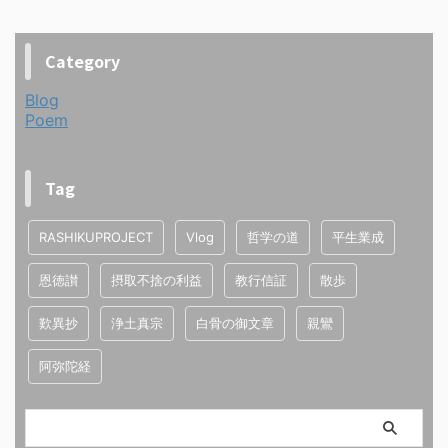
Category
Blog
Poem
Tag
RASHIKUPROJECT
Vlog
哲学の道
平生業成
恩徳讃
摂取不捨の利益
教行信証
散歩
歎異抄
浄土真宗
白骨の御文章
親鸞
阿弥陀経