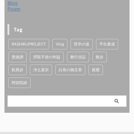
Blog
Poem
Tag
RASHIKUPROJECT
Vlog
哲学の道
平生業成
恩徳讃
摂取不捨の利益
教行信証
散歩
歎異抄
浄土真宗
白骨の御文章
親鸞
阿弥陀経