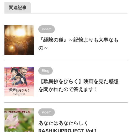
関連記事
Poem
『経験の種』～記憶よりも大事なも
の～
Blog
【歎異抄をひらく】映画を見た感想
を聞かれたので答えます！
Poem
あなたはあなたらしく
RASHIKUPROJECT Vol.1