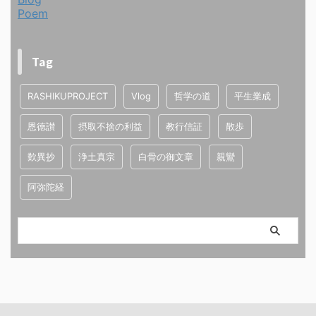
Poem
Tag
RASHIKUPROJECT
Vlog
哲学の道
平生業成
恩徳讃
摂取不捨の利益
教行信証
散歩
歎異抄
浄土真宗
白骨の御文章
親鸞
阿弥陀経