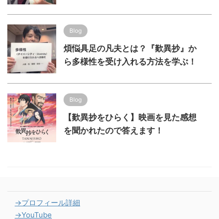
Blog
煩悩具足の凡夫とは？『歎異抄』か
ら多様性を受け入れる方法を学ぶ！
Blog
【歎異抄をひらく】映画を見た感想
を聞かれたので答えます！
→プロフィール詳細
→YouTube