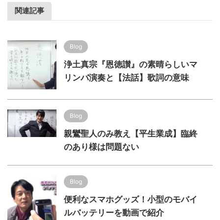
関連記事
Blog
浄土真宗『恩徳讃』の素晴らしいマ
リンバ演奏と【法話】歌詞の意味
Blog
親鸞聖人のみ教え【平生業成】臨終
のあり様は問題ない
Blog
便利なスマホグッズ！小型のモバイ
ルバッテリーを動画で紹介