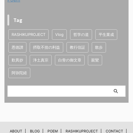
Tag
RASHIKUPROJECT
Vlog
哲学の道
平生業成
恩徳讃
摂取不捨の利益
教行信証
散歩
歎異抄
浄土真宗
白骨の御文章
親鸞
阿弥陀経
ABOUT
BLOG
POEM
RASHIKUPROJECT
CONTACT