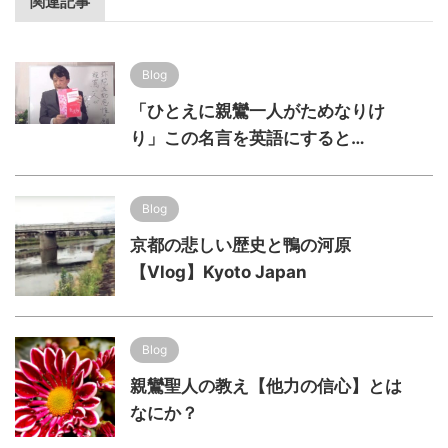
関連記事
Blog
「ひとえに親鸞一人がためなりけ
り」この名言を英語にすると…
Blog
京都の悲しい歴史と鴨の河原
【Vlog】Kyoto Japan
Blog
親鸞聖人の教え【他力の信心】とは
なにか？